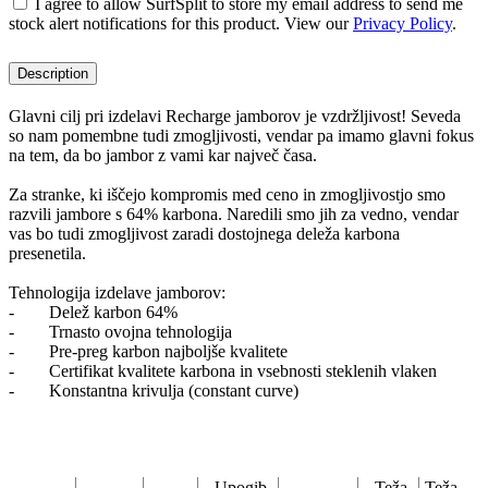
I agree to allow SurfSplit to store my email address to send me
stock alert notifications for this product. View our
Privacy Policy
.
Description
Glavni cilj pri izdelavi Recharge jamborov je vzdržljivost! Seveda
so nam pomembne tudi zmogljivosti, vendar pa imamo glavni fokus
na tem, da bo jambor z vami kar največ časa.
Za stranke, ki iščejo kompromis med ceno in zmogljivostjo smo
razvili jambore s 64% karbona. Naredili smo jih za vedno, vendar
vas bo tudi zmogljivost zaradi dostojnega deleža karbona
presenetila.
Tehnologija izdelave jamborov:
- Delež karbon 64%
- Trnasto ovojna tehnologija
- Pre-preg karbon najboljše kvalitete
- Certifikat kvalitete karbona in vsebnosti steklenih vlaken
- Konstantna krivulja (constant curve)
Upogib
Teža
Teža