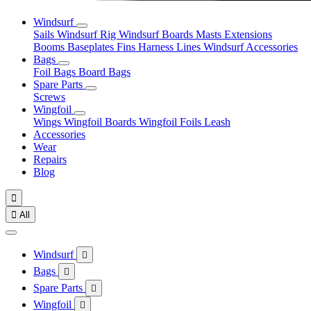
Windsurf
Sails
Windsurf Rig
Windsurf Boards
Masts
Extensions
Booms
Baseplates
Fins
Harness Lines
Windsurf Accessories
Bags
Foil Bags
Board Bags
Spare Parts
Screws
Wingfoil
Wings
Wingfoil Boards
Wingfoil Foils
Leash
Accessories
Wear
Repairs
Blog


All
Windsurf

Bags

Spare Parts

Wingfoil
