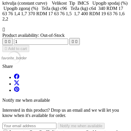
krivulja (constant curve) Velikost Tip IMCS Upogib spodaj (%)
Upogib zgoraj (%) Teža (kg) c96 Teža (kg) c64 340 RDM 17
63 76 1,4 1,7 370 RDM 17 63 76 1,5 1,7 400 RDM 19 63 76 1,6
2,2

Product availability:
Out-of-Stock





Add to cart
favorite_border
Share
Notify me when available
Interested in this product? Drop us an email and we will let you
know when it's available for order.
Notify me when available