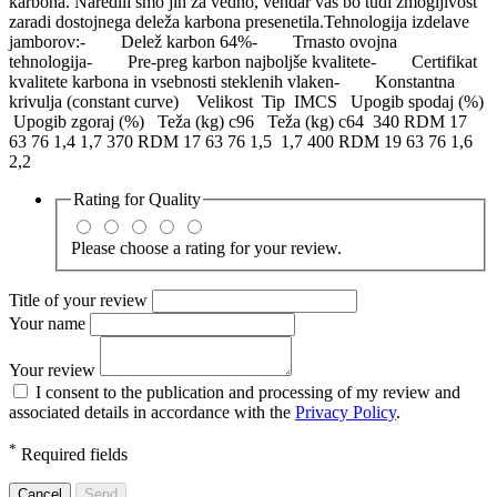
karbona. Naredili smo jih za vedno, vendar vas bo tudi zmogljivost
zaradi dostojnega deleža karbona presenetila.Tehnologija izdelave
jamborov:- Delež karbon 64%- Trnasto ovojna
tehnologija- Pre-preg karbon najboljše kvalitete- Certifikat
kvalitete karbona in vsebnosti steklenih vlaken- Konstantna
krivulja (constant curve) Velikost Tip IMCS Upogib spodaj (%)
Upogib zgoraj (%) Teža (kg) c96 Teža (kg) c64 340 RDM 17
63 76 1,4 1,7 370 RDM 17 63 76 1,5 1,7 400 RDM 19 63 76 1,6
2,2
Rating for
Quality
Please choose a rating for your review.
Title of your review
Your name
Your review
I consent to the publication and processing of my review and
associated details in accordance with the
Privacy Policy
.
*
Required fields
Cancel
Send