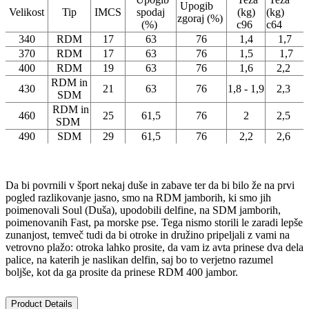
Upogib
Velikost
Tip
IMCS
spodaj
(kg)
(kg)
zgoraj (%)
(%)
c96
c64
340
RDM
17
63
76
1,4
1,7
370
RDM
17
63
76
1,5
1,7
400
RDM
19
63
76
1,6
2,2
RDM in
430
21
63
76
1,8 - 1,9
2,3
SDM
RDM in
460
25
61,5
76
2
2,5
SDM
490
SDM
29
61,5
76
2,2
2,6
Da bi povrnili v šport nekaj duše in zabave ter da bi bilo že na prvi
pogled razlikovanje jasno, smo na RDM jamborih, ki smo jih
poimenovali Soul (Duša), upodobili delfine, na SDM jamborih,
poimenovanih Fast, pa morske pse. Tega nismo storili le zaradi lepše
zunanjost, temveč tudi da bi otroke in družino pripeljali z vami na
vetrovno plažo: otroka lahko prosite, da vam iz avta prinese dva dela
palice, na katerih je naslikan delfin, saj bo to verjetno razumel
boljše, kot da ga prosite da prinese RDM 400 jambor.
Product Details