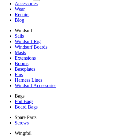
Accessories
Wear
Repairs
Blog
Windsurf
Sails
Windsurf Rig
Windsurf Boards
Masts
Extensions
Booms
Baseplates
Fins
Harness Lines
Windsurf Accessories
Bags
Foil Bags
Board Bags
Spare Parts
Screws
Wingfoil