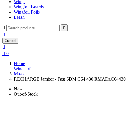
Wings
Wingfoil Boards
Wingfoil Foils
Leash



Cancel


0
Home
Windsurf
Masts
RECHARGE Jambor - Fast SDM C64 430 RMAFAC64430
New
Out-of-Stock