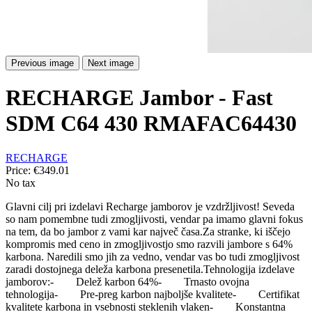
Previous image
Next image
RECHARGE Jambor - Fast
SDM C64 430 RMAFAC64430
RECHARGE
Price:
€349.01
No tax
Glavni cilj pri izdelavi Recharge jamborov je vzdržljivost! Seveda
so nam pomembne tudi zmogljivosti, vendar pa imamo glavni fokus
na tem, da bo jambor z vami kar največ časa.Za stranke, ki iščejo
kompromis med ceno in zmogljivostjo smo razvili jambore s 64%
karbona. Naredili smo jih za vedno, vendar vas bo tudi zmogljivost
zaradi dostojnega deleža karbona presenetila.Tehnologija izdelave
jamborov:- Delež karbon 64%- Trnasto ovojna
tehnologija- Pre-preg karbon najboljše kvalitete- Certifikat
kvalitete karbona in vsebnosti steklenih vlaken- Konstantna